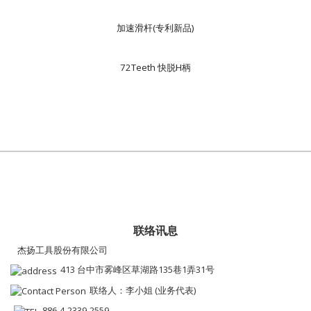
加速滑杆(专利新品)
72Teeth 快脱H柄
联络讯息
杰扬工具股份有限公司
413 台中市雾峰区草湖路135巷1弄31号
联络人：李小姐 (业务代表)
886-4-2339-2559