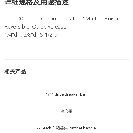
详细规格及用途描述
100 Teeth, Chromed plated / Matted Finish,
Reversible, Quick Release.
1/4"dr , 3/8"dr & 1/2"dr
相关产品
1/4" drive Breaker Bar.
掌心雷
72Teeth 伸缩摇头 Ratchet handle.