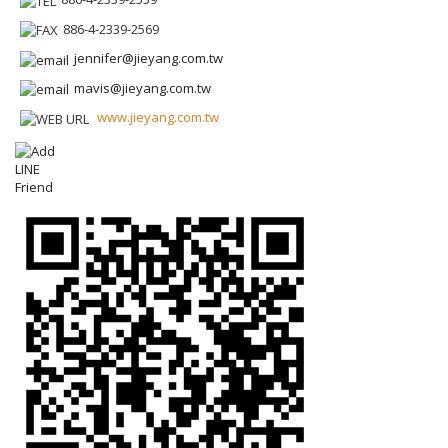
886-4-2339-2569
jennifer@jieyang.com.tw
mavis@jieyang.com.tw
www.jieyang.com.tw