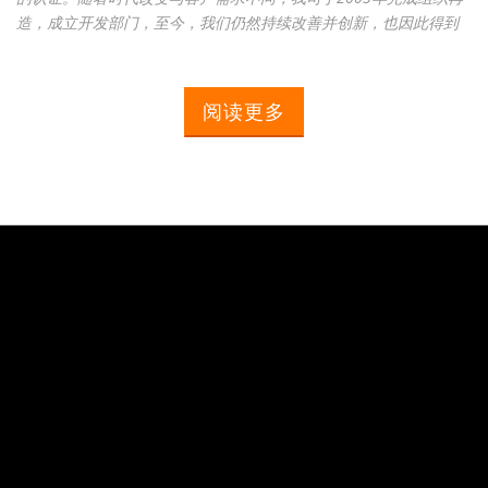
造，成立开发部门，至今，我们仍然持续改善并创新，也因此得到
许多客户的支持与信任。未来除了主力的美、欧市场以外，也积极
地拓展其他服务地区，并计画推广杰扬自有品牌。我们期许自己在
稳定中求成长，并以「专业」为坚持，持续提升自身的技术，因为
阅读更多
提供顾客满意与坚持品质的产品是我们唯一的理念。检视较大的地
图