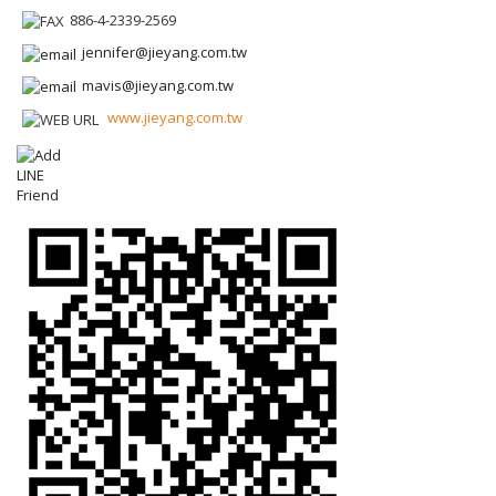
886-4-2339-2569
jennifer@jieyang.com.tw
mavis@jieyang.com.tw
www.jieyang.com.tw