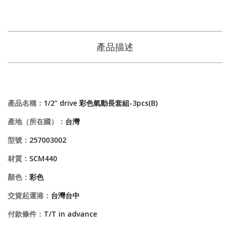
產品描述
產品名稱：
1/2" drive 彩色氣動長套組-3pcs(B)
產地（所在國）：
台灣
型號：
257003002
材質：
SCM440
顏色：
彩色
交貨起運港：
台灣台中
付款條件：
T/T in advance