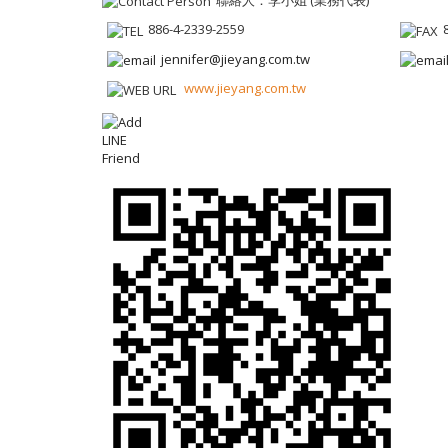
886-4-2339-2559
jennifer@jieyang.com.tw
www.jieyang.com.tw