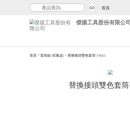
首頁
GO
傑揚工具股份有限公
首頁
>
套筒組 (吹氣盒)
>
替換接頭雙色套筒-34pcs
替換接頭雙色套筒-3