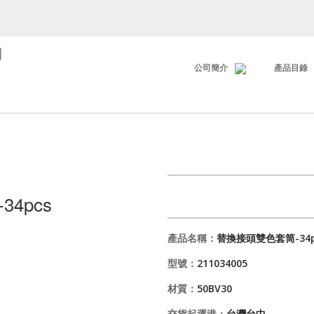
司
公司簡介
產品目錄
4pcs
產品名稱：
替換接頭雙色套筒-34p
型號：
211034005
材質：
50BV30
交貨起運港：
台灣台中