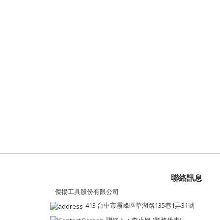
聯絡訊息
傑揚工具股份有限公司
413 台中市霧峰區草湖路135巷1弄31號
聯絡人：李小姐 (業務代表)