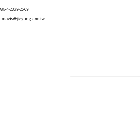
886-4-2339-2569
mavis@jieyang.com.tw